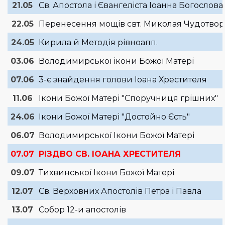
21.05
Св. Апостола і Євангеліста Іоанна Богослова
22.05
Перенесення мощів свт. Миколая Чудотво
24.05
Кирила й Методія рівноапп.
03.06
Володимирської ікони Божої Матері
07.06
3-є знайдення голови Іоана Хрестителя
11.06
Ікони Божої Матері "Споручниця грішних"
24.06
Ікони Божої Матері "Достойно Єсть"
06.07
Володимирської Ікони Божої Матері
07.07
РІЗДВО СВ. ІОАНА ХРЕСТИТЕЛЯ
09.07
Тихвинської Ікони Божої Матері
12.07
Св. Верховних Апостолів Петра і Павла
13.07
Собор 12-и апостолів