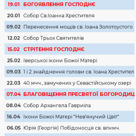
19.01
БОГОЯВЛЕННЯ ГОСПОДНЄ
20.01
Собор Св.Іоанна Хрестителя
09.02
Перенесення мощів св. Іоана Золотоустого
12.02
Собор Трьох Святителів
15.02
СТРІТЕННЯ ГОСПОДНЄ
25.02
Іверської ікони Божої Матері
09.03
1 і 2 знайднення голови св. Іоана Хрестител
22.03
40 мчч., замучених у Севастійському озері
07.04
БЛАГОВІЩЕННЯ ПРЕСВЯТОЇ БОГОРОДИЦ
08.04
Собор Архангела Гавриїла
16.04
Ікони Божої Матері "Нев'янучий Цвіт"
06.05
Юрія (Георгія) Побідоносця св. влкмч.