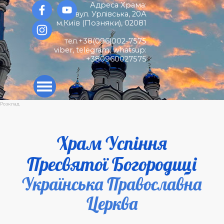
Перейти до контакту
Адреса Храма:
вул. Урлівська, 20А
м.Київ (
Позняки)
,
02081
тел.+38(096)002-7575
viber, telegram, whatsup:
+380960027575
Пропустити меню
Розклад
Храм Успіння
Пресвятої Богородиці
Українська Православна
Церква