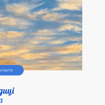
нтакти
▼
диці
а