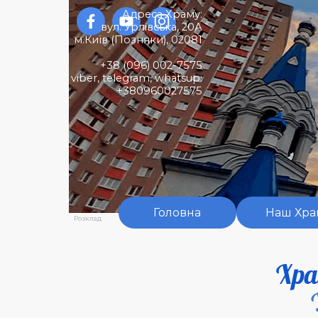
Перейти до контакту
Адреса Храму:
вул. Урлівська, 20А
м.Київ (
Позняки)
,
02081
+38 (096) 002-7575
viber, telegram, whatsup:
+380960027575
Головна
Наш Хра
Розклад
Хра