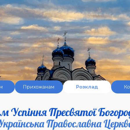
Пропустити меню
м
Прихожанам
▼
Розклад
▼
Ко
м Успіння Пресвятої Богоро
Українська Православна Церкв