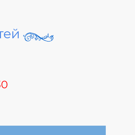
ітей
30