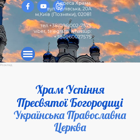
Перейти до контакту
Адреса Храма:
вул. Урлівська, 20А
м.Київ (
Позняки)
,
02081
тел.+38(096)002-7575
viber, telegram, whatsup:
+380960027575
Пропустити меню
Розклад
Храм Успіння
Пресвятої Богородиці
Українська Православна
Церква