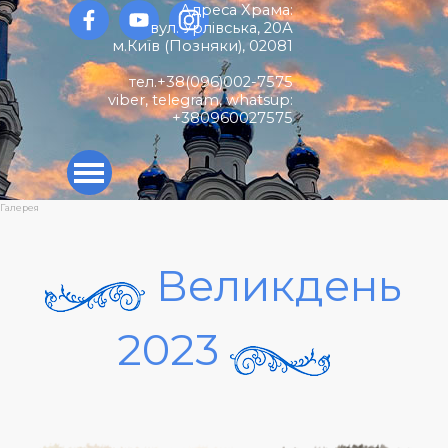
Перейти до контакту
Адреса Храма:
вул. Урлівська, 20А
м.Київ (
Позняки)
,
02081
тел.+38(096)002-7575
viber, telegram, whatsup:
+380960027575
Пропустити меню
Галерея
Великдень
2023