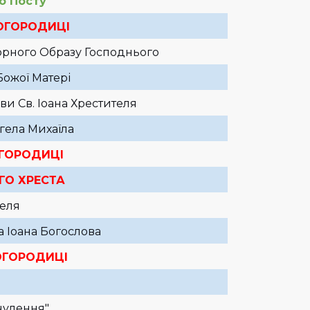
о Посту
БОГОРОДИЦІ
рного Образу Господнього
ожої Матері
ви Св. Іоана Хрестителя
гела Михаїла
ОГОРОДИЦІ
ГО ХРЕСТА
теля
а Іоана Богослова
ОГОРОДИЦІ
чулення"