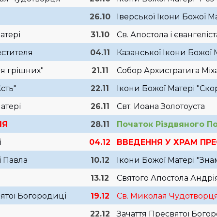
26.10
Іверської Ікони Божої М
атері
31.10
Св. Апостола і євангеліс
естителя
04.11
Казанської Ікони Божої 
я грішних"
21.11
Собор Архистратига Міха
сть"
22.11
Ікони Божої Матері "Ск
атері
26.11
Свт. Иоана Золотоуста
ЛЯ
28.11
Початок Різдвяного Пос
і
04.12
ВВЕДЕННЯ У ХРАМ ПР
і Павла
10.12
Ікони Божої Матері "Зн
13.12
Святого Апостола Андрі
ятої Богородиці
19.12
Св. Миколая Чудотворц
22.12
Зачаття Пресвятої Бого