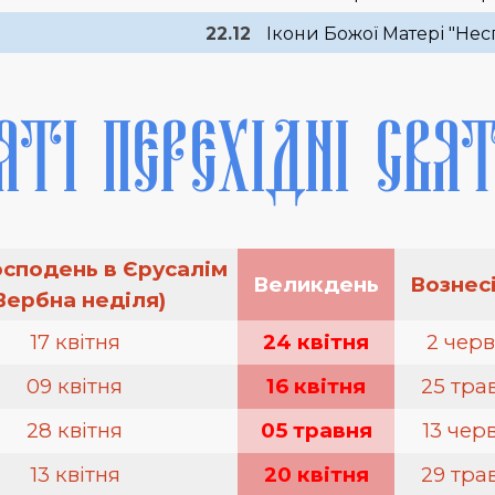
22.12
Ікони Божої Матері "Нес
ЯТІ ПЕРЕХІДНІ СВЯТ
осподень в Єрусалім
Великдень
Вознес
Вербна неділя)
17 квітня
24 квітня
2 чер
09 квітня
16 квітня
25 тра
28 квітня
05 травня
13 чер
13 квітня
20 квітня
29 тра