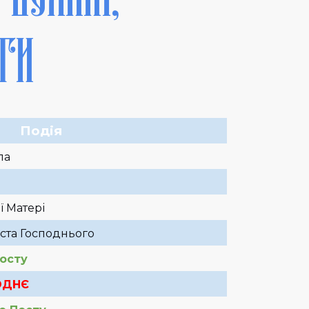
ТИ
Подія
ла
ї Матері
ста Господнього
осту
ОДНЄ