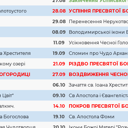
27.08
Закінчення Успінськог
олотоустого
28.08
УСПІННЯ ПРЕСВЯТОЇ 
29.08
Перенесення Нерукотво
08.09
Володимирської ікони Б
11.09
Усікновення Чесної Голо
на Хрестителя
19.09
Спомин про Чудо Архан
ькому озері
21.09
РІЗДВО ПРЕСВЯТОЇ Б
БОГОРОДИЦІ
27.09
ВОЗДВИЖЕННЯ ЧЕСНО
06.10
Зачаття св. Іоана Хрести
 Цвіт"
09.10
Св Апостола і Євангеліст
влкмч.
14.10
ПОКРОВ ПРЕСВЯТОЇ Б
на Богослова
19.10
Св. Апостола Фоми
лая Чудотворця
20.10
Ікони Божої Матері "Роз