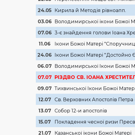
24.05
Кирила й Методія рівноапп.
03.06
Володимирської ікони Божої М
07.06
3-є знайдення голови Іоана Хр
11.06
Ікони Божої Матері "Споручниц
24.06
Ікони Божої Матері "Достойно Є
06.07
Володимирської Ікони Божої М
07.07
РІЗДВО СВ. ІОАНА ХРЕСТИТЕ
09.07
Тихвинської Ікони Божої Матер
12.07
Св. Верховних Апостолів Петра 
13.07
Собор 12-и апостолів
15.07
Покладення чесної ризи Пресв
21.07
Казанської ікони Божої Матері