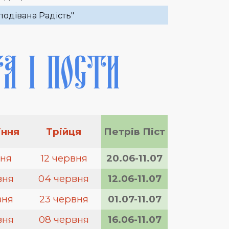
подівана Радість"
А І ПОСТИ
іння
Трійця
Петрів Піст
вня
12 червня
20.06-11.07
вня
04 червня
12.06-11.07
вня
23 червня
01.07-11.07
вня
08 червня
16.06-11.07