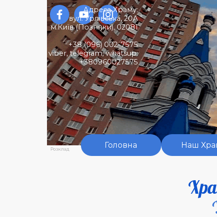
Перейти до контакту
Адреса Храму:
вул. Урлівська, 20А
м.Київ (
Позняки)
,
02081
+38 (096) 002-7575
viber, telegram, whatsup:
+380960027575
Головна
Наш Хра
Розклад
Хра