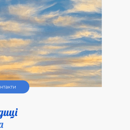
нтакти
▼
диці
а