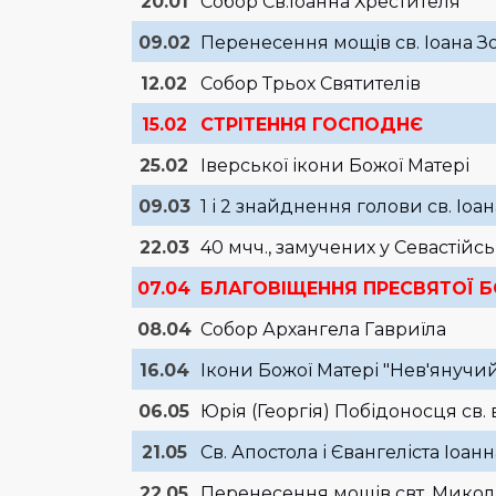
20.01
Собор Св.Іоанна Хрестителя
09.02
Перенесення мощів св. Іоана З
12.02
Собор Трьох Святителів
15.02
СТРІТЕННЯ ГОСПОДНЄ
25.02
Іверської ікони Божої Матері
09.03
1 і 2 знайднення голови св. Іоа
22.03
40 мчч., замучених у Севастійс
07.04
БЛАГОВІЩЕННЯ ПРЕСВЯТОЇ 
08.04
Собор Архангела Гавриїла
16.04
Ікони Божої Матері "Нев'янучий
06.05
Юрія (Георгія) Побідоносця св. 
21.05
Св. Апостола і Євангеліста Іоан
22.05
Перенесення мощів свт. Мико