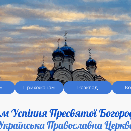
Пропустити меню
м
Прихожанам
▼
Розклад
▼
Ко
м Успіння Пресвятої Богоро
Українська Православна Церкв