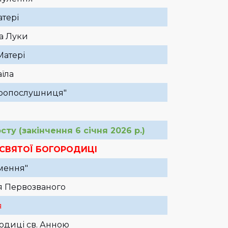
атері
та Луки
Матері
їла
оропослушниця"
ту (закінчення 6 січня 2026 р.)
ЕСВЯТОЇ БОГОРОДИЦІ
амення"
я Первозваного
я
родиці св. Анною