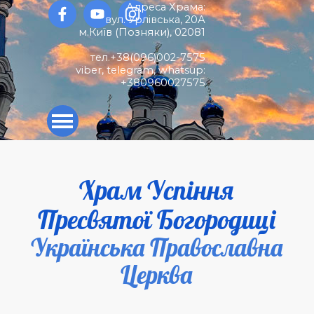
Перейти до контакту
Адреса Храма:
вул. Урлівська, 20А
м.Київ (
Позняки)
,
02081
тел.+38(096)002-7575
viber, telegram, whatsup:
+380960027575
Пропустити меню
Храм Успіння
Пресвятої Богородиці
Українська Православна
Церква