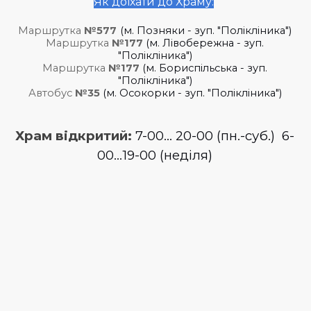
Як доїхати до Храму:
:
Маршрутка
№577
(м. Позняки - зуп. "Полікліника")
Маршрутка
№177
(м. Лівобережна -
зуп.
"Полікліника")
Маршрутка
№177
(м. Бориспільська -
зуп.
"Полікліника")
Автобус
№35
(м. Осокорки -
зуп. "Полікліника")
Храм відкритий:
7-00... 20-00 (пн.-суб.) 6-
00...19-00 (неділя)