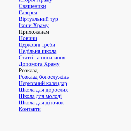
Священики
Галерея
Віртуальний тур
Ікони Храму
Прихожанам
▼
Новини
Церковні треби
Недільня школа
Статті та посилання
Допомога Храму
Розклад
▼
Розклад богослужінь
Церковний календар
Школа для дорослих
Школа для молоді
Школа для діточок
Контакти