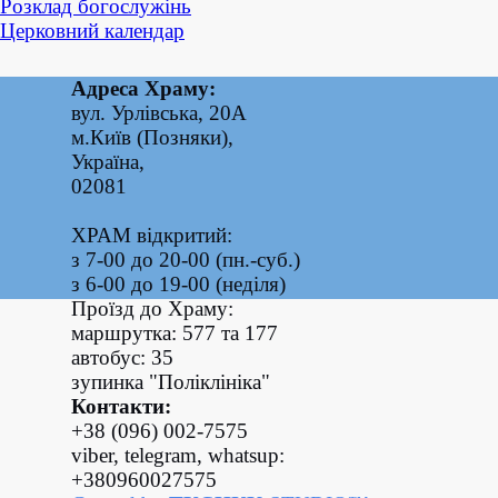
Розклад богослужінь
Церковний календар
Адреса Храму:
вул. Урлівська, 20А
м.Київ (Позняки),
Україна,
02081
ХРАМ відкритий:
з 7-00 до 20-00 (пн.-суб.)
з 6-00 до 19-00 (неділя)
Назад до змісту
Проїзд до Храму:
маршрутка: 577 та 177
автобус: 35
зупинка "Поліклініка"
Контакти:
+38 (096) 002-7575
viber, telegram, whatsup:
+380960027575