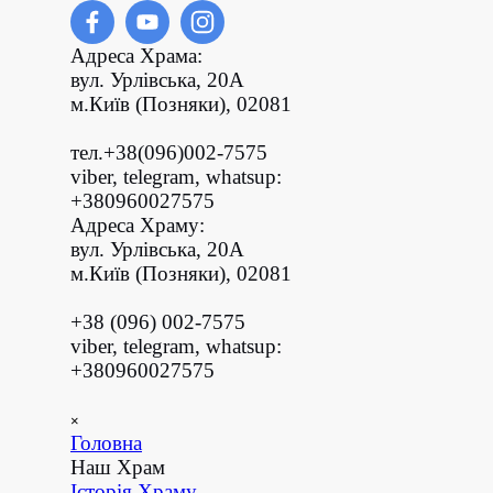
Перейти до контакту
Адреса Храма:
вул. Урлівська, 20А
м.Київ (
Позняки)
,
02081
тел.+38(096)002-7575
viber, telegram, whatsup:
+380960027575
Адреса Храму:
вул. Урлівська, 20А
м.Київ (
Позняки)
,
02081
+38 (096) 002-7575
viber, telegram, whatsup:
+380960027575
Пропустити меню
×
Головна
Наш Храм
▼
Історія Храму