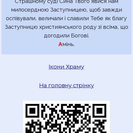
Страшному суді Сина Твого явися нам
милосердною Заступницею, щоб завжди
оспівували, величали і славили Тебе як благу
Заступницю християнського роду зі всіма, що
догодили Богові.
А
мінь.
Ікони Храму
На головну стрінку