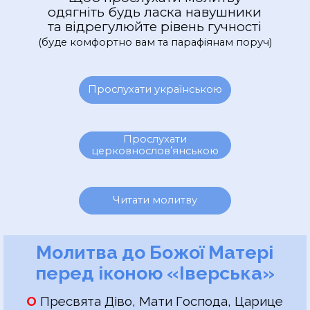
одягніть будь ласка навушники
та відрегулюйте рівень гучності
(буде комфортно вам та
парафіянам поруч)
Прослухати українською
Прослухати
церковнословʼянською
Читати молитву
Молитва до Божої Матері
перед іконою «Іверська»
О
Пресвята Діво, Мати Господа, Царице