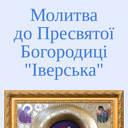
Перейти до контакту
Молитва
до Пресвятої
Богородиці
"Іверська"