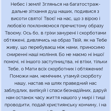
Небес і землі! Зглянься на багатостраж-
дальне зітхання душ наших, подивися з
висоти святої Твоєї на нас, що з вірою і
любов’ю поклоняємося пречистому образу
Твоєму. Ось бо, в гріхи занурені і скорботами
обтяжені, дивлячись на образ Твій, як на Тебе
живу, що перебуваєш між нами, приносимо
смиренні наші моління. Бо не маємо ні іншої
помочі, ні іншого заступництва, ні втіхи, тільки
Тебе, о Мати всіх скорботних і обтяжених!
Поможи нам, немічним, утамуй скорботу
нашу, настав на шлях праведний нас
заблудлих, вилікуй і спаси безнадійних, даруй
нам останок часу життя нашого у мирі і тиші
проводити, подай християнську кончину, і на