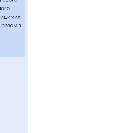
його
видимих
 разом з