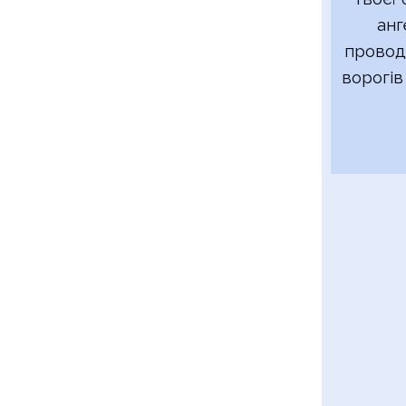
анг
провод
ворогів