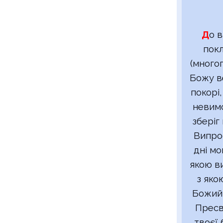
Д
о в
покл
(много
Божу в
покорі
невимо
зберіг
Випро
дні мо
якою ви
з яко
Божий,
Пресв
твоєї 