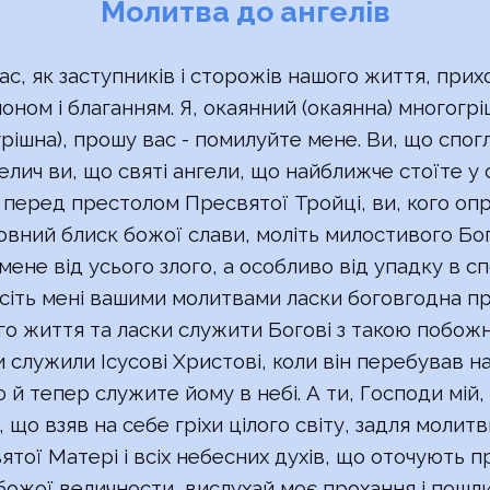
Молитва до ангелів
ас, як заступників і сторожів нашого життя, прих
оном і благанням. Я, окаянний (окаянна) многогр
грішна), прошу вас - помилуйте мене. Ви, що спог
елич ви, що святі ангели, що
найближче
стоїте у 
, перед престолом Пресвятої Тройці, ви, кого оп
вний блиск божої слави, моліть милостивого Бо
 мене від усього злого, а особливо від упадку в сп
сіть мені вашими молитвами ласки
боговгодна
пр
го життя та ласки служити Богові з такою побожн
 служили Ісусові Христові, коли він перебував на 
ю й тепер служите йому в небі. А ти, Господи мій,
 що взяв на себе гріхи цілого світу, задля молитв
ятої Матері і всіх небесних духів, що оточують п
божої величности, вислухай моє прохання і пошл