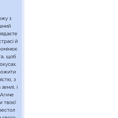
ожу з
ішний
лядаєте
страсі й
ромінює
га, щоб
окусах.
ожити
істю, з
землі, і
 Агнче
и твоєї
рестол
и свого