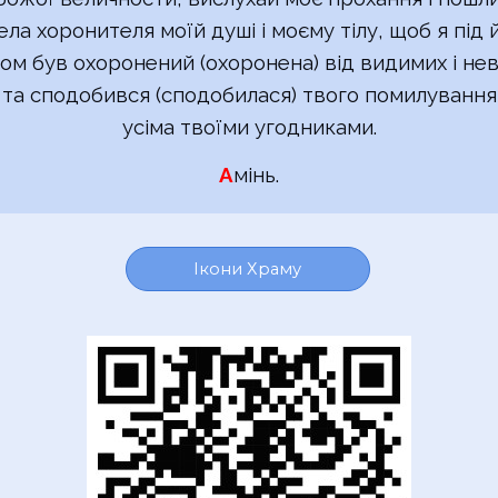
ела хоронителя моїй душі і моєму тілу, щоб я під 
ом був охоронений (охоронена) від видимих і не
 та сподобився (сподобилася) твого помилування
усіма твоїми
угодниками
.
А
мінь.
Ікони Храму