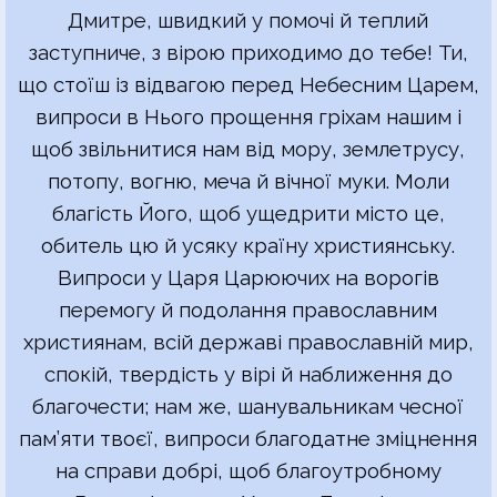
Дмитре, швидкий у помочі й теплий
заступниче, з вірою приходимо до тебе! Ти,
що стоїш із відвагою перед Небесним Царем,
випроси в Нього прощення гріхам нашим і
щоб звільнитися нам від мору, землетрусу,
потопу, вогню, меча й вічної муки. Моли
благість Його, щоб ущедрити місто це,
обитель цю й усяку країну християнську.
Випроси у Царя Царюючих на ворогів
перемогу й подолання православним
християнам, всій державі православній мир,
спокій, твердість у вірі й наближення до
благочести; нам же, шанувальникам чесної
пам’яти твоєї, випроси благодатне зміцнення
на справи добрі, щоб благоутробному