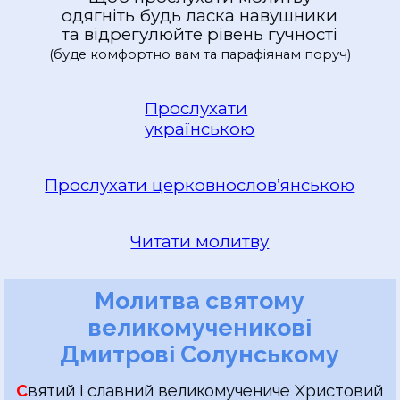
одягніть будь ласка навушники
та відрегулюйте рівень гучності
(буде комфортно вам та
парафіянам поруч)
Прослухати
українською
Прослухати церковнословʼянською
Читати молитву
Молитва святому
великомученикові
Дмитрові Солунському
С
вятий і славний великомучениче Христовий