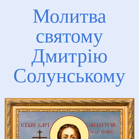
Перейти до контакту
Молитва
святому
Дмитрію
Солунському